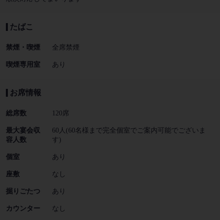
たばこ
禁煙・喫煙
全席禁煙
喫煙専用室
あり
お席情報
総席数
120席
最大宴会収
60人(60名様まで完全個室でご案内可能でございま
容人数
す)
個室
あり
座敷
なし
掘りごたつ
あり
カウンター
なし