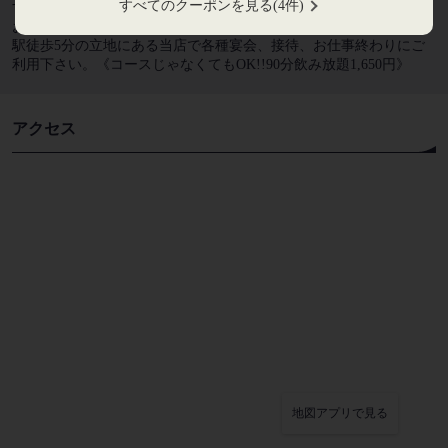
すべてのクーポンを見る
(4件)
す。ゆったり掘り炬燵席をご用意♪人気の個室はお早目のご予約が
閉じる
おすすめです★人数に合わせた個室席をご用意しております。三島
駅徒歩5分の立地にある当店で各種宴会、接待、お仕事終わりにご
利用下さい。《コースじゃなくてもOK!!90分飲み放題1,650円》
アクセス
地図アプリで見る