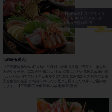
【特別企画】コースじゃな
くてもOK!!90分スタンダー
ド飲み放題1,650円
1,650円
(税込)
《三島駅徒歩5分の好立地》80種以上が飲み放題で充実！！急な飲
み会や女子会、二次会利用にもお勧め◎質にこだわる飲み放題が嬉
しい♪＋550円でプレミアムモルツ含む贅沢飲み放題も大好評◎全席
完全個室の当店は2名様～ゆったり寛げる掘りごたつ席へご案内致
します。【三島駅/完全個室/飲み放題/個室/宴会】