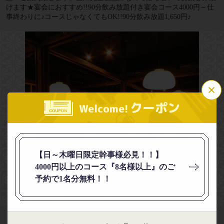
けます★宴会におすすめ!!90分飲み放題付き宴会コース4000円～仕
事終わりに♪コースじゃなくてもOK!!90分飲み放題1,650円♪
この店舗情報をシェアする
クーポン
Welcome!
完全個室 海鮮と産地鶏の炭火焼 うお鶏 三島店
静岡県三島市一番町14-1 プラザビル一番町3F
https://uotori-mishima.owst.jp/
【日～木曜日限定幹事様必見！！】
お店情報をコピー
4000円以上のコース『8名様以上』のご
予約で1名分無料！！
【完全個室】2/4/6/8～60名様まで何名様でも個室へご案内致しま