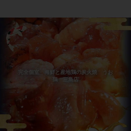
完全個室 海鮮と産地鶏の炭火焼 うお
鶏 三島店