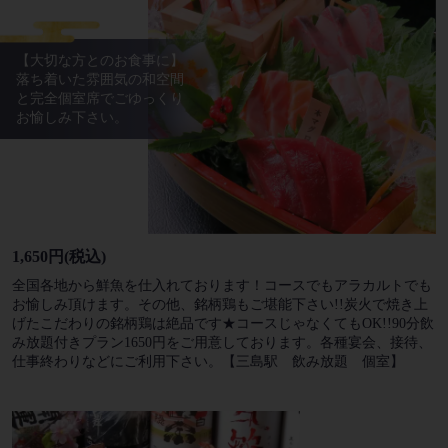
【大切な方とのお食事に】
落ち着いた雰囲気の和空間
と完全個室席でごゆっくり
お愉しみ下さい。
1,650円
(税込)
全国各地から鮮魚を仕入れております！コースでもアラカルトでも
お愉しみ頂けます。その他、銘柄鶏もご堪能下さい!!炭火で焼き上
げたこだわりの銘柄鶏は絶品です★コースじゃなくてもOK!!90分飲
み放題付きプラン1650円をご用意しております。各種宴会、接待、
仕事終わりなどにご利用下さい。【三島駅 飲み放題 個室】