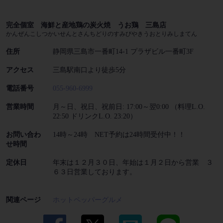
完全個室 海鮮と産地鶏の炭火焼 うお鶏 三島店
かんぜんこしつかいせんとさんちどりのすみびやきうおとりみしまてん
住所
静岡県三島市一番町14-1 プラザビル一番町3F
アクセス
三島駅南口より徒歩5分
電話番号
055-960-6999
営業時間
月～日、祝日、祝前日: 17:00～翌0:00 （料理L.O.
22:50 ドリンクL.O. 23:20）
お問い合わ
14時～24時 NET予約は24時間受付中！！
せ時間
定休日
年末は１２月３０日、年始は１月２日から営業 ３
６３日営業しております。
関連ページ
ホットペッパーグルメ