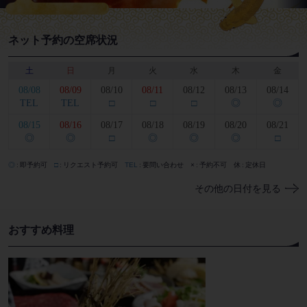
ネット予約の空席状況
土
日
月
火
水
木
金
08/08
08/09
08/10
08/11
08/12
08/13
08/14
TEL
TEL
□
□
□
◎
◎
08/15
08/16
08/17
08/18
08/19
08/20
08/21
◎
◎
□
◎
◎
◎
□
◎
即予約可
□
リクエスト予約可
TEL
要問い合わせ
×
予約不可
休
定休日
その他の日付を見る
おすすめ料理