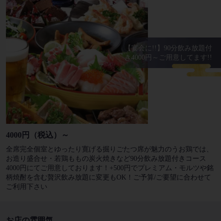
【宴会に!!】90分飲み放題付
き4000円～ご用意してます!!
4000円（税込）～
全席完全個室とゆったり寛げる掘りごたつ席が魅力のうお鶏では、
お造り盛合せ・若鶏ももの炭火焼きなど90分飲み放題付きコース
4000円にてご用意しております！+500円でプレミアム・モルツや銘
柄焼酎を含む贅沢飲み放題に変更もOK！ご予算/ご要望に合わせて
ご利用下さい
お店の雰囲気