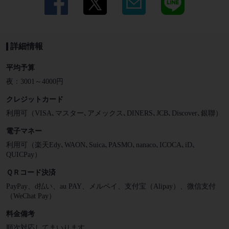
詳細情報
平均予算
夜：3001～4000円
クレジットカード
利用可（VISA､マスター､アメックス､DINERS､JCB､Discover､銀聯）
電子マネー
利用可（楽天Edy､WAON､Suica､PASMO､nanaco､ICOCA､iD､
QUICPay）
ＱＲコード決済
PayPay、d払い、au PAY、メルペイ、支付宝（Alipay）、微信支付
（WeChat Pay）
料金備考
順次対応してまいります